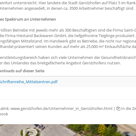
infurt unterstreicht. Hier landete die Stadt Gerolzhofen auf Platz 5 im Rank
nternehmen angesiedelt, in denen ca. 3500 Arbeitnehmer beschäftigt sind.
tes Spektrum an Unternehmen
rößten Betriebe mit jeweils mehr als 300 Beschäftigten sind die Firma Saint
ie Firma Hiestand Backwaren GmbH, die tiefgefrorene Teiglinge produziert. 
ungsfähigen Mittelstand. Im Handwerk gibt es Betriebe, die nicht nur regiona
lhandel präsentiert seinen Kunden auf mehr als 25.000 m² Einkaufsfläche d
enstleistungsbereich haben sich viele Unternehmen der Gesundheitsbranche an
er des Umlandes das breitgefächerte Angebot Gerolzhofens nutzen.
nloads auf dieser Seite
Schriftenreihe_Mittelzentren.pdf
alink:
www.gerolzhofen.de/Unternehmer_in_Gerolzhofen.html
|
In die Z
book