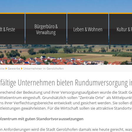
Bürgerbüro &
t & Feste
Leben & Wohnen
Kultur & F
Verwaltung
eite
Gewerbe
Unternehmer in Gerolzhofen
lfältige Unternehmen bieten Rundumversorgung i
prechend der Bedeutung und ihrer Versorgungsaufgaben wurde die Stadt Ge
ittelzentrum eingestuft. Grundsätzlich sollen "Zentrale Orte" als Mittelpunkt
s ihrer Verflechtungsbereiche entwickelt und gesichert werden. Sie sollen
tleistungen gewährleisten. Für die Wirtschaft sollen sie attraktive Standor
elzentrum mit guten Standortvoraussetzungen
en Anforderungen wird die Stadt Gerolzhofen damals wie heute gerecht, was