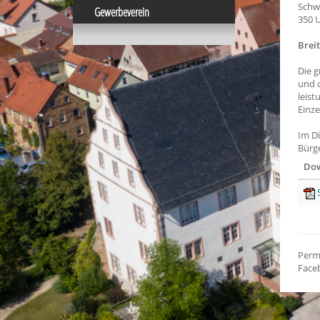
Schwe
Gewerbeverein
350 U
Brei
Die g
und d
leist
Einze
Im Di
Bürg
Dow
Perm
Face