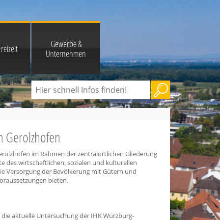
Gewerbe &
reizeit
Unternehmen
n Gerolzhofen
rolzhofen im Rahmen der zentralörtlichen Gliederung
e des wirtschaftlichen, sozialen und kulturellen
 die Versorgung der Bevölkerung mit Gütern und
tvoraussetzungen bieten.
 die aktuelle Untersuchung der IHK Würzburg-