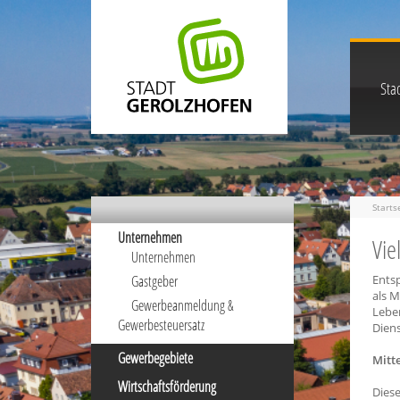
Stad
Starts
Unternehmen
Vie
Unternehmen
Gastgeber
Ents
als M
Gewerbeanmeldung &
Leben
Gewerbesteuersatz
Diens
Gewerbegebiete
Mitt
Wirtschaftsförderung
Dies