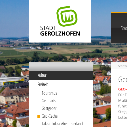
Stad
Starts
Kultur
Ge
Freizeit
GEO-
Tourismus
Für F
Geomaris
Mult
führt
Gastgeber
Steig
Geo-Cache
Lette
Takka-Tukka-Abenteuerland