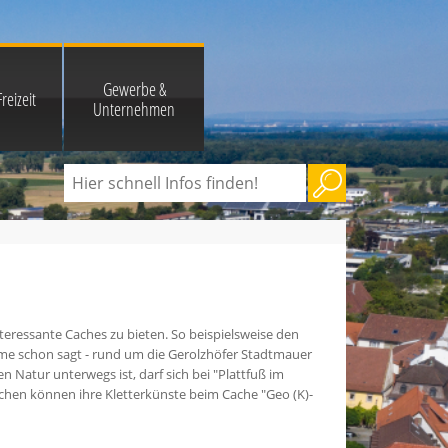
Gewerbe &
reizeit
Unternehmen
teressante Caches zu bieten. So beispielsweise den
me schon sagt - rund um die Gerolzhöfer Stadtmauer
n Natur unterwegs ist, darf sich bei "Plattfuß im
chen können ihre Kletterkünste beim Cache "Geo (K)-