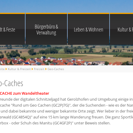
Bürgerbüro &
t & Feste
Leben & Wohnen
Kultur & F
Verwaltung
eite
Kultur & Freizeit
Freizeit
Geo-Caches
o-Caches
CACHE zum Wandeltheater
reunde der digitalen Schnitzeljagd hat Gerolzhofen und Umgebung einige in
icache "Rund um Geo Cachen (GC2PJ7G)", der die Suchenden - wie es der Na
 und dabei bekannte und weniger bekannte Orte zeigt. Wer lieber in der freie
erwald (GC4854Q)" auf eine 15 km lange Wanderung freuen. Die ganz Sportli
rbox - oder Schuh des Manitu (GC4GF2P)" unter Beweis stellen.