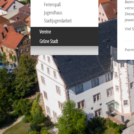
Beim 
Ferienspaß
versc
Jugendhaus
Diese
jewei
Stadtjugendarbeit
Viel 
Vereine
Grüne Stadt
Perm