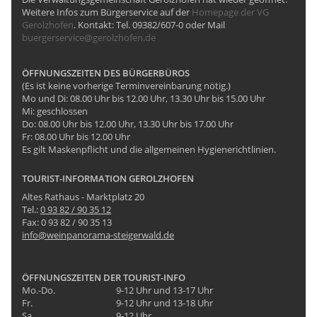
Weitere Infos zum Bürgerservice auf der
Homepage der VG
Gerolzhofen
. Kontakt: Tel. 09382/607-0 oder Mail
buergerservice@gerolzhofen.de
ÖFFNUNGSZEITEN DES BÜRGERBÜROS
(Es ist keine vorherige Terminvereinbarung nötig.)
Mo und Di: 08.00 Uhr bis 12.00 Uhr, 13.30 Uhr bis 15.00 Uhr
Mi: geschlossen
Do: 08.00 Uhr bis 12.00 Uhr, 13.30 Uhr bis 17.00 Uhr
Fr: 08.00 Uhr bis 12.00 Uhr
Es gilt Maskenpflicht und die allgemeinen Hygienerichtlinien.
TOURIST-INFORMATION GEROLZHOFEN
Altes Rathaus - Marktplatz 20
Tel.:
0 93 82 / 90 35 12
Fax: 0 93 82 / 90 35 13
info@weinpanorama-steigerwald.de
ÖFFNUNGSZEITEN DER TOURIST-INFO
Mo.-Do.
9-12 Uhr und 13-17 Uhr
Fr.
9-12 Uhr und 13-18 Uhr
Sa.
9-12 Uhr