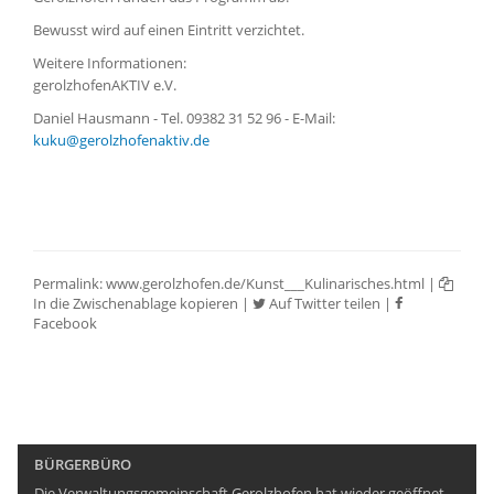
Bewusst wird auf einen Eintritt verzichtet.
Weitere Informationen:
gerolzhofenAKTIV e.V.
Daniel Hausmann - Tel. 09382 31 52 96 - E-Mail:
kuku@gerolzhofenaktiv.de
Permalink:
www.gerolzhofen.de/Kunst___Kulinarisches.html
|
In die Zwischenablage kopieren
|
Auf Twitter teilen
|
Facebook
BÜRGERBÜRO
Die Verwaltungsgemeinschaft Gerolzhofen hat wieder geöffnet.