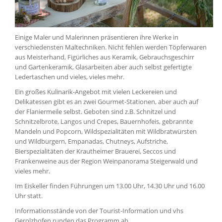
Einige Maler und Malerinnen präsentieren ihre Werke in
verschiedensten Maltechniken. Nicht fehlen werden Töpferwaren
aus Meisterhand, Figürliches aus Keramik, Gebrauchsgeschirr
und Gartenkeramik, Glasarbeiten aber auch selbst gefertigte
Ledertaschen und vieles, vieles mehr.
Ein großes Kulinarik-Angebot mit vielen Leckereien und
Delikatessen gibt es an zwei Gourmet-Stationen, aber auch auf
der Flaniermeile selbst. Geboten sind z.B. Schnitzel und
Schnitzelbrote, Langos und Crepes, Bauernhofeis, gebrannte
Mandeln und Popcorn, Wildspezialitäten mit Wildbratwürsten
und Wildburgern, Empanadas, Chutneys, Aufstriche,
Bierspezialitäten der Krautheimer Brauerei, Seccos und
Frankenweine aus der Region Weinpanorama Steigerwald und
vieles mehr.
Im Eiskeller finden Führungen um 13.00 Uhr, 14.30 Uhr und 16.00
Uhr statt.
Informationsstände von der Tourist-Information und vhs
Gerolzhofen runden das Programm ab.