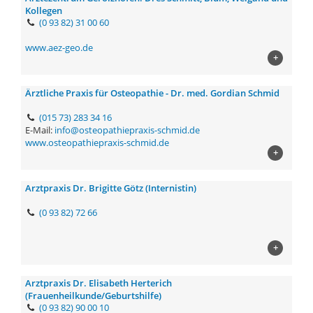
Kollegen
(0 93 82) 31 00 60
www.aez-geo.de
+
Ärztliche Praxis für Osteopathie - Dr. med. Gordian Schmid
(015 73) 283 34 16
E-Mail:
info@osteopathiepraxis-schmid.de
www.osteopathiepraxis-schmid.de
+
Arztpraxis Dr. Brigitte Götz (Internistin)
(0 93 82) 72 66
+
Arztpraxis Dr. Elisabeth Herterich
(Frauenheilkunde/Geburtshilfe)
(0 93 82) 90 00 10