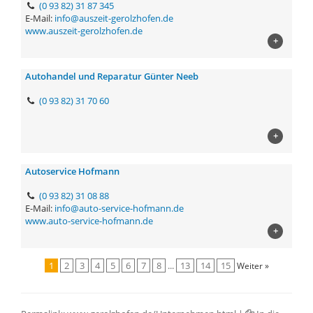
(0 93 82) 31 87 345
E-Mail:
info@auszeit-gerolzhofen.de
www.auszeit-gerolzhofen.de
+
Autohandel und Reparatur Günter Neeb
(0 93 82) 31 70 60
+
Autoservice Hofmann
(0 93 82) 31 08 88
E-Mail:
info@auto-service-hofmann.de
www.auto-service-hofmann.de
+
1
2
3
4
5
6
7
8
...
13
14
15
Weiter »