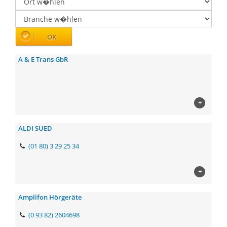
A & E Trans GbR
+
ALDI SUED
(01 80) 3 29 25 34
+
Amplifon Hörgeräte
(0 93 82) 2604698