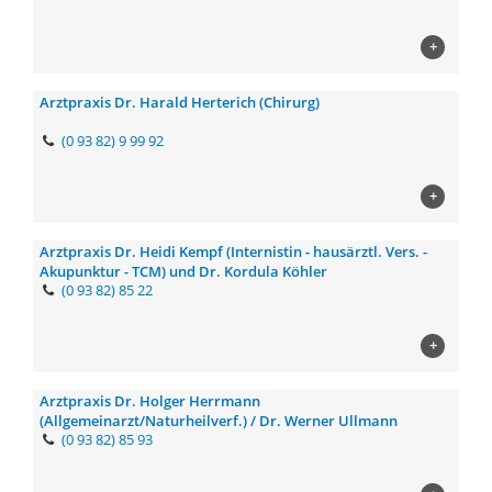
+
Arztpraxis Dr. Harald Herterich (Chirurg)
(0 93 82) 9 99 92
+
Arztpraxis Dr. Heidi Kempf (Internistin - hausärztl. Vers. -
Akupunktur - TCM) und Dr. Kordula Köhler
(0 93 82) 85 22
+
Arztpraxis Dr. Holger Herrmann
(Allgemeinarzt/Naturheilverf.) / Dr. Werner Ullmann
(0 93 82) 85 93