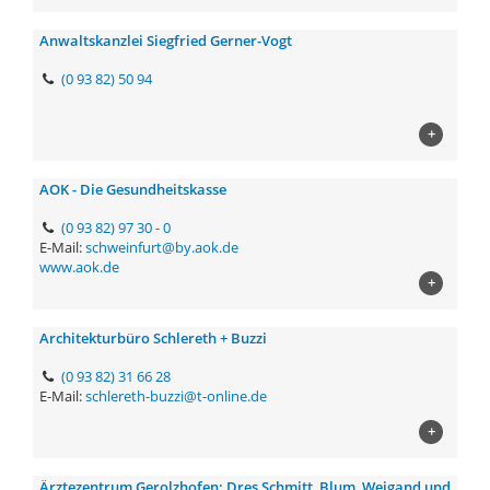
Anwaltskanzlei Siegfried Gerner-Vogt
(0 93 82) 50 94
+
AOK - Die Gesundheitskasse
(0 93 82) 97 30 - 0
E-Mail:
schweinfurt@by.aok.de
www.aok.de
+
Architekturbüro Schlereth + Buzzi
(0 93 82) 31 66 28
E-Mail:
schlereth-buzzi@t-online.de
+
Ärztezentrum Gerolzhofen: Dres Schmitt, Blum, Weigand und