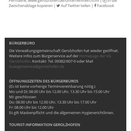
Permalink:
www.gerolzhofen.de/Unternehmen.html
|
In die
Zwischenablage kopieren
|
Auf Twitter teilen
|
Facebook
BÜRGERBÜRO
Die Verwaltungsgemeinschaft Gerolzhofen hat wieder geöffnet.
Weitere Infos zum Bürgerservice auf der
Homepage der VG
Gerolzhofen
. Kontakt: Tel. 09382/607-0 oder Mail
buergerservice@gerolzhofen.de
ÖFFNUNGSZEITEN DES BÜRGERBÜROS
(Es ist keine vorherige Terminvereinbarung nötig.)
Mo und Di: 08.00 Uhr bis 12.00 Uhr, 13.30 Uhr bis 15.00 Uhr
Mi: geschlossen
Do: 08.00 Uhr bis 12.00 Uhr, 13.30 Uhr bis 17.00 Uhr
Fr: 08.00 Uhr bis 12.00 Uhr
Es gilt Maskenpflicht und die allgemeinen Hygienerichtlinien.
TOURIST-INFORMATION GEROLZHOFEN