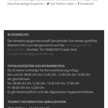
Zwischenablage kopieren
|
Auf Twitter teilen
|
Facebook
BÜRGERBÜRO
Die Verwaltungsgemeinschaft Gerolzhofen hat wieder geöffnet.
Weitere Infos zum Bürgerservice auf der
Homepage der VG
Gerolzhofen
. Kontakt: Tel. 09382/607-0 oder Mail
buergerservice@gerolzhofen.de
ÖFFNUNGSZEITEN DES BÜRGERBÜROS
(Es ist keine vorherige Terminvereinbarung nötig.)
Mo und Di: 08.00 Uhr bis 12.00 Uhr, 13.30 Uhr bis 15.00 Uhr
Mi: geschlossen
Do: 08.00 Uhr bis 12.00 Uhr, 13.30 Uhr bis 17.00 Uhr
Fr: 08.00 Uhr bis 12.00 Uhr
Es gilt Maskenpflicht und die allgemeinen Hygienerichtlinien.
TOURIST-INFORMATION GEROLZHOFEN