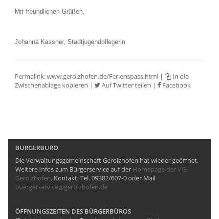
Mit freundlichen Grüßen,
Johanna Kassner, Stadtjugendpflegerin
Permalink:
www.gerolzhofen.de/Ferienspass.html
|
In die
Zwischenablage kopieren
|
Auf Twitter teilen
|
Facebook
BÜRGERBÜRO
Die Verwaltungsgemeinschaft Gerolzhofen hat wieder geöffnet.
Weitere Infos zum Bürgerservice auf der
Homepage der VG
Gerolzhofen
. Kontakt: Tel. 09382/607-0 oder Mail
buergerservice@gerolzhofen.de
ÖFFNUNGSZEITEN DES BÜRGERBÜROS