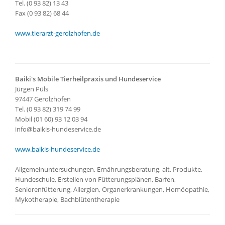
Tel. (0 93 82) 13 43
Fax (0 93 82) 68 44
www.tierarzt-gerolzhofen.de
Baiki's Mobile Tierheilpraxis und Hundeservice
Jürgen Püls
97447 Gerolzhofen
Tel. (0 93 82) 319 74 99
Mobil (01 60) 93 12 03 94
info@baikis-hundeservice.de
www.baikis-hundeservice.de
Allgemeinuntersuchungen, Ernährungsberatung, alt. Produkte,
Hundeschule, Erstellen von Fütterungsplänen, Barfen,
Seniorenfütterung, Allergien, Organerkrankungen, Homöopathie,
Mykotherapie, Bachblütentherapie