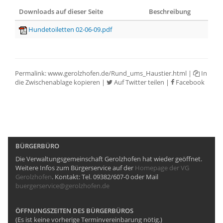
Downloads auf dieser Seite
Beschreibung
Hundetoiletten 02-06-09.pdf
Permalink:
www.gerolzhofen.de/Rund_ums_Haustier.html
|
In
die Zwischenablage kopieren
|
Auf Twitter teilen
|
Facebook
BÜRGERBÜRO
Die Verwaltungsgemeinschaft Gerolzhofen hat wieder geöffnet.
Weitere Infos zum Bürgerservice auf der
Homepage der VG
Gerolzhofen
. Kontakt: Tel. 09382/607-0 oder Mail
buergerservice@gerolzhofen.de
ÖFFNUNGSZEITEN DES BÜRGERBÜROS
(Es ist keine vorherige Terminvereinbarung nötig.)