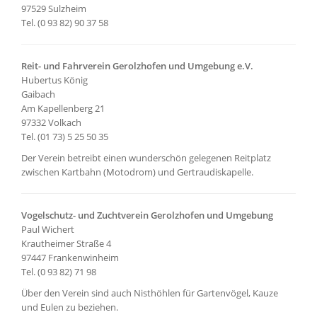
97529 Sulzheim
Tel. (0 93 82) 90 37 58
Reit- und Fahrverein Gerolzhofen und Umgebung e.V.
Hubertus König
Gaibach
Am Kapellenberg 21
97332 Volkach
Tel. (01 73) 5 25 50 35
Der Verein betreibt einen wunderschön gelegenen Reitplatz
zwischen Kartbahn (Motodrom) und Gertraudiskapelle.
Vogelschutz- und Zuchtverein Gerolzhofen und Umgebung
Paul Wichert
Krautheimer Straße 4
97447 Frankenwinheim
Tel. (0 93 82) 71 98
Über den Verein sind auch Nisthöhlen für Gartenvögel, Kauze
und Eulen zu beziehen.