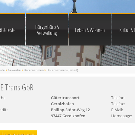
Bürgerbüro &
t & Feste
Leben & Wohnen
Kultur & F
Verwaltung
eite
Gewerbe
Unternehmen
Unternehmen (Detail)
 E Trans GbR
che:
Gütertransport
Telefon:
Gerolzhofen
Telefax:
rift:
Philipp-Stöhr-Weg 12
E-Mail:
97447 Gerolzhofen
Homepage: