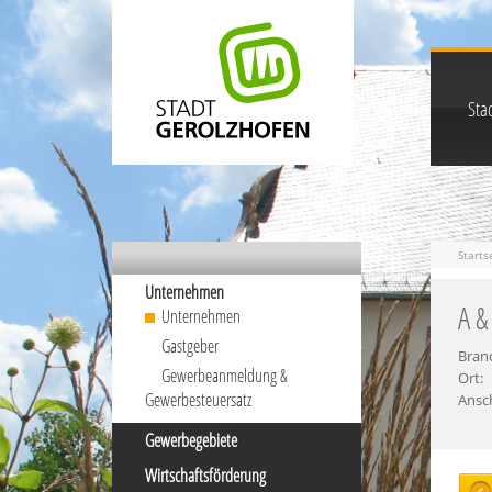
Stad
Starts
Unternehmen
A &
Unternehmen
Gastgeber
Bran
Gewerbeanmeldung &
Ort:
Gewerbesteuersatz
Ansch
Gewerbegebiete
Wirtschaftsförderung