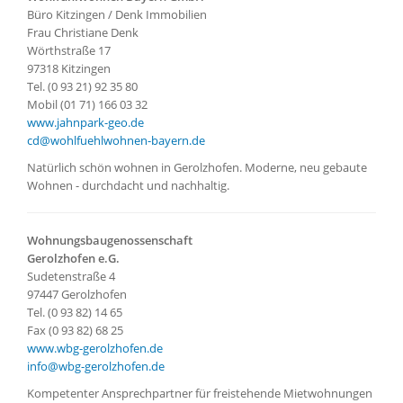
Büro Kitzingen / Denk Immobilien
Frau Christiane Denk
Wörthstraße 17
97318 Kitzingen
Tel. (0 93 21) 92 35 80
Mobil (01 71) 166 03 32
www.jahnpark-geo.de
cd@wohlfuehlwohnen-bayern.de
Natürlich schön wohnen in Gerolzhofen. Moderne, neu gebaute
Wohnen - durchdacht und nachhaltig.
Wohnungsbaugenossenschaft
Gerolzhofen e.G.
Sudetenstraße 4
97447 Gerolzhofen
Tel. (0 93 82) 14 65
Fax (0 93 82) 68 25
www.wbg-gerolzhofen.de
info@wbg-gerolzhofen.de
Kompetenter Ansprechpartner für freistehende Mietwohnungen