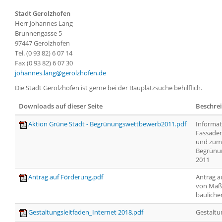
Stadt Gerolzhofen
Herr Johannes Lang
Brunnengasse 5
97447 Gerolzhofen
Tel. (0 93 82) 6 07 14
Fax (0 93 82) 6 07 30
johannes.lang@gerolzhofen.de
Die Stadt Gerolzhofen ist gerne bei der Bauplatzsuche behilflich.
Downloads auf dieser Seite
Beschre
Aktion Grüne Stadt - Begrünungswettbewerb2011.pdf
Informat
Fassade
und zum
Begrünu
2011
Antrag auf Förderung.pdf
Antrag a
von Ma
bauliche
Gestaltungsleitfaden_Internet 2018.pdf
Gestaltu