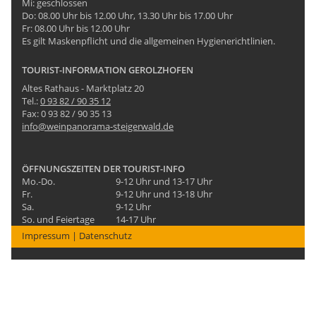
Mi: geschlossen
Do: 08.00 Uhr bis 12.00 Uhr, 13.30 Uhr bis 17.00 Uhr
Fr: 08.00 Uhr bis 12.00 Uhr
Es gilt Maskenpflicht und die allgemeinen Hygienerichtlinien.
TOURIST-INFORMATION GEROLZHOFEN
Altes Rathaus - Marktplatz 20
Tel.:
0 93 82 / 90 35 12
Fax: 0 93 82 / 90 35 13
info@weinpanorama-steigerwald.de
ÖFFNUNGSZEITEN DER TOURIST-INFO
Mo.-Do.
9-12 Uhr und 13-17 Uhr
Fr.
9-12 Uhr und 13-18 Uhr
Sa.
9-12 Uhr
So. und Feiertage
14-17 Uhr
Impressum
|
Datenschutz