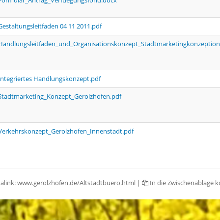
Formular_Antrag_Verfuegungsfond.docx
Gestaltungsleitfaden 04 11 2011.pdf
Handlungsleitfaden_und_Organisationskonzept_Stadtmarketingkonzeption
Integriertes Handlungskonzept.pdf
Stadtmarketing_Konzept_Gerolzhofen.pdf
Verkehrskonzept_Gerolzhofen_Innenstadt.pdf
alink:
www.gerolzhofen.de/Altstadtbuero.html
|
In die Zwischenablage k