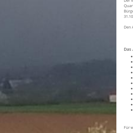
Der V
Quar
Bürge
31.1
Den 
Das 
Für w