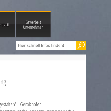
Gewerbe &
reizeit
Unternehmen
rung
estalten" - Gerolzhofen
e Fortsetzung des vorherigen Programms "Soziale