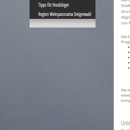
Tipps für Neubürger
Stad
Grund
Region Weinpanorama Steigerwald
Abgre
von 
Die A
Prog
Die A
erwei
kompl
Unte