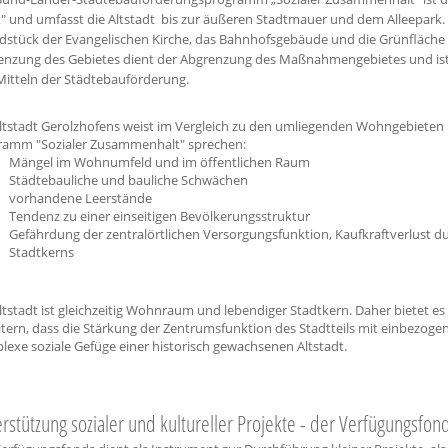
t" und umfasst die Altstadt bis zur äußeren Stadtmauer und dem Alleepark.
stück der Evangelischen Kirche, das Bahnhofsgebäude und die Grünfläche sü
nzung des Gebietes dient der Abgrenzung des Maßnahmengebietes und ist gl
Mitteln der Städtebauförderung.
ltstadt Gerolzhofens weist im Vergleich zu den umliegenden Wohngebieten 
ramm "Sozialer Zusammenhalt" sprechen:
Mängel im Wohnumfeld und im öffentlichen Raum
Städtebauliche und bauliche Schwächen
vorhandene Leerstände
Tendenz zu einer einseitigen Bevölkerungsstruktur
Gefährdung der zentralörtlichen Versorgungsfunktion, Kaufkraftverlust d
Stadtkerns
ltstadt ist gleichzeitig Wohnraum und lebendiger Stadtkern. Daher bietet e
tern, dass die Stärkung der Zentrumsfunktion des Stadtteils mit einbezogen
exe soziale Gefüge einer historisch gewachsenen Altstadt.
rstützung sozialer und kultureller Projekte - der Verfügungsfon