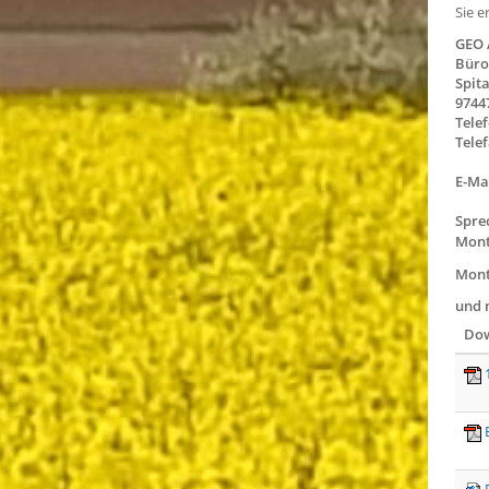
Sie e
GEO 
Büro
Spit
9744
Telef
Telef
E-Ma
Spre
Monta
Mont
und 
Dow