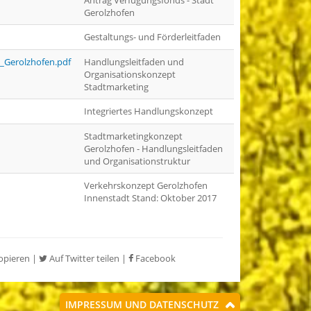
Antrag Verfügungsfonds - Stadt
Gerolzhofen
Gestaltungs- und Förderleitfaden
_Gerolzhofen.pdf
Handlungsleitfaden und
Organisationskonzept
Stadtmarketing
Integriertes Handlungskonzept
Stadtmarketingkonzept
Gerolzhofen - Handlungsleitfaden
und Organisationstruktur
Verkehrskonzept Gerolzhofen
Innenstadt Stand: Oktober 2017
opieren
|
Auf Twitter teilen
|
Facebook
IMPRESSUM UND DATENSCHUTZ