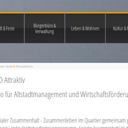
Bürgerbüro &
t & Feste
Leben & Wohnen
Kultur & F
Verwaltung
der Stadt
Altstadtbüro
 Attraktiv
o für Altstadtmanagement und Wirtschaftsförde
ialer Zusammenhalt - Zusammenleben im Quartier gemeinsam g
Bund-Länder-Städtebauförderungsprogramm „Sozialer Zusammenhalt" ist di