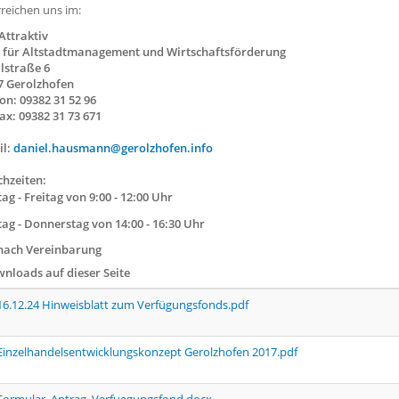
rreichen uns im:
Attraktiv
 für Altstadtmanagement und Wirtschaftsförderung
alstraße 6
7 Gerolzhofen
on: 09382 31 52 96
ax: 09382 31 73 671
il:
daniel.hausmann@gerolzhofen.info
chzeiten:
g - Freitag von 9:00 - 12:00 Uhr
ag - Donnerstag von 14:00 - 16:30 Uhr
nach Vereinbarung
nloads auf dieser Seite
16.12.24 Hinweisblatt zum Verfügungsfonds.pdf
Einzelhandelsentwicklungskonzept Gerolzhofen 2017.pdf