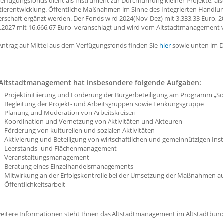
erfügungsfonds dient als Instrument zur Durchführung kleiner Projekte, als
tierentwicklung. Öffentliche Maßnahmen im Sinne des Integrierten Handlu
rschaft ergänzt werden. Der Fonds wird 2024(Nov-Dez) mit 3.333,33 Euro, 2
0.2027 mit 16.666,67 Euro veranschlagt und wird vom Altstadtmanagement v
Antrag auf Mittel aus dem Verfügungsfonds finden Sie
hier
sowie unten im 
Altstadtmanagement hat insbesondere folgende Aufgaben:
Projektinitiierung und Förderung der Bürgerbeteiligung am Programm „S
Begleitung der Projekt- und Arbeitsgruppen sowie Lenkungsgruppe
Planung und Moderation von Arbeitskreisen
Koordination und Vernetzung von Aktivitäten und Akteuren
Förderung von kulturellen und sozialen Aktivitäten
Aktivierung und Beteiligung von wirtschaftlichen und gemeinnützigen Ins
Leerstands- und Flächenmanagement
Veranstaltungsmanagement
Beratung eines Einzelhandelsmanagements
Mitwirkung an der Erfolgskontrolle bei der Umsetzung der Maß
Öffentlichkeitsarbeit
eitere Informationen steht Ihnen das Altstadtmanagement im Altstadtbüro i