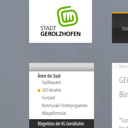
Stad
Ämter 
Ämter der Stadt
GEO
Stadtbauamt
GEO Attraktiv
Bür
Forstamt
Kommunale Förderprogramme
Mängelformular
"Soz
Bürgerbüro der VG Gerolzhofen
Das 