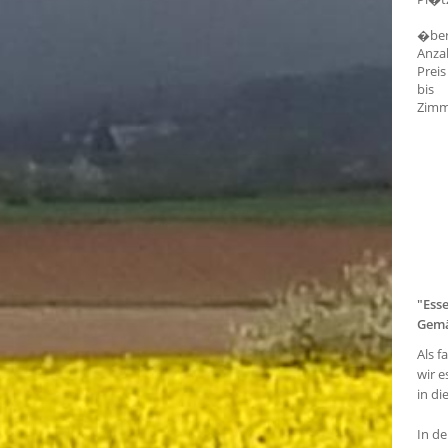
�ber
Anza
Preis
bis
Zimm
"Esse
Gemä
Als f
wir e
in di
In de