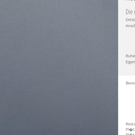
Die 
Ortst
Ansch
Ruhe
Eigen
Beso
Resta
Pl�t
Pl�t