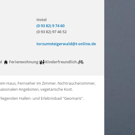
Hotel
(0 93 82) 9 74 60
(0 93 82) 97 46 52
torzumsteigerwald@t-online.de
el
Ferienwohnung
Kinderfreundlich
beim Haus, Fernseher im Zimmer, Nichtraucherzimmer,
saisonalen Angeboten, vegetarische Kost.
rliegenden Hallen- und Erlebnisbad "Geomaris".