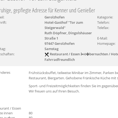
ruhige, gepflegte Adresse für Kenner und Genießer
eil:
Gerolzhofen
Kategorie:
rift:
Hotel-Gasthof "Tor zum
Telefon:
Steigerwald"
Telefax:
Ruth Döpfner, Dingolshäuser
Straße 1
E-Mail:
97447 Gerolzhofen
Homepage:
tag:
Samstag
schaften:
Restaurant / Essen
�bernachten / Hot
Fahrradfreundlich
nderes
Frühstücksbuffet, teilweise Minibar im Zimmer, Parken 
Restaurant, Biergarten. Gehobene Fränkische Küche mit 
Sport- und Freizeitmöglichkeiten finden Sie im gegenübe
Wir freuen uns auf Ihren Besuch.
urant / Essen
ze innen
80
ze au�en
80