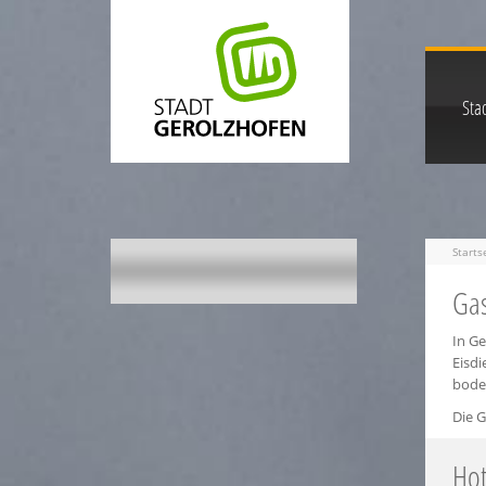
Stad
Starts
Gas
In G
Eisd
boden
Die G
Hot