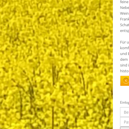
feine
Nebe
Wein
Fran
Schat
ents
Für 
komfo
und 
dem H
sind
hist
Einlo