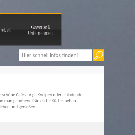
Gewerbe &
reizeit
Unternehmen
 schöne Cafés, urige Kneipen oder einladende
ann man gehobene fränkische Küche, neben
rleben und genießen.