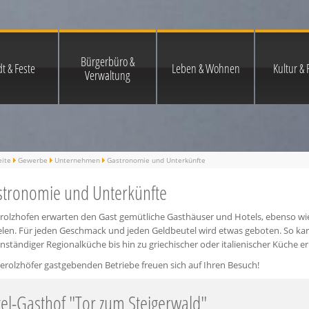
Bürgerbüro &
t & Feste
Leben & Wohnen
Kultur & F
Verwaltung
eite
Gewerbe
Unternehmen
Gastronomie und Unterkünfte
tronomie und Unterkünfte
erolzhofen erwarten den Gast gemütliche Gasthäuser und Hotels, ebenso wie
ielen. Für jeden Geschmack und jeden Geldbeutel wird etwas geboten. So k
ständiger Regionalküche bis hin zu griechischer oder italienischer Küche e
erolzhöfer gastgebenden Betriebe freuen sich auf Ihren Besuch!
el-Gasthof "Tor zum Steigerwald"