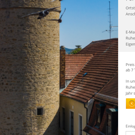
Ortst
Ansch
E-Mai
Ruhe
Eigen
Preis
ab 7 
In un
Ruhe
Jahr 
Einlo