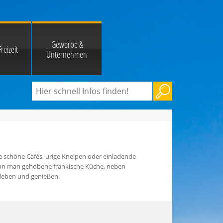
Gewerbe &
reizeit
Unternehmen
 schöne Cafés, urige Kneipen oder einladende
ann man gehobene fränkische Küche, neben
rleben und genießen.