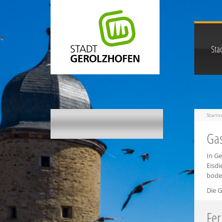
Stad
Starts
Gas
In G
Eisd
boden
Die G
Fer