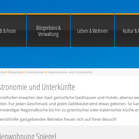
Bürgerbüro &
t & Feste
Leben & Wohnen
Kultur & F
Verwaltung
eite
Gewerbe
Unternehmen
Gastronomie und Unterkünfte
tronomie und Unterkünfte
erolzhofen erwarten den Gast gemütliche Gasthäuser und Hotels, ebenso wie
ielen. Für jeden Geschmack und jeden Geldbeutel wird etwas geboten. So k
ständiger Regionalküche bis hin zu griechischer oder italienischer Küche e
erolzhöfer gastgebenden Betriebe freuen sich auf Ihren Besuch!
ienwohnung Spiegel