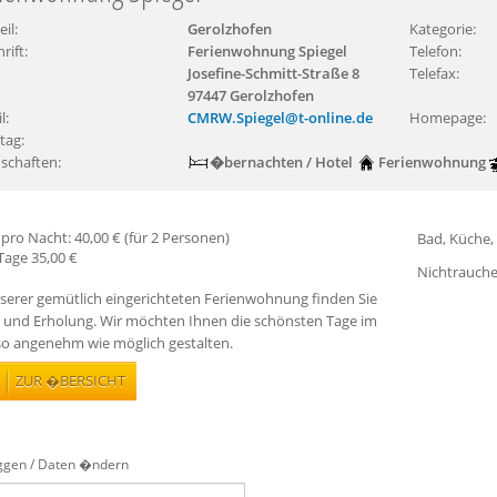
eil:
Gerolzhofen
Kategorie:
rift:
Ferienwohnung Spiegel
Telefon:
Josefine-Schmitt-Straße 8
Telefax:
97447 Gerolzhofen
l:
CMRW.Spiegel@t-online.de
Homepage:
tag:
schaften:
�bernachten / Hotel
Ferienwohnung
 pro Nacht: 40,00 € (für 2 Personen)
Bad, Küche,
Tage 35,00 €
Nichtrauche
serer gemütlich eingerichteten Ferienwohnung finden Sie
 und Erholung. Wir möchten Ihnen die schönsten Tage im
so angenehm wie möglich gestalten.
ZUR �BERSICHT
ggen / Daten �ndern