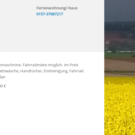
Ferienwohnung/-haus
0157-37087217
Wlan
00 €