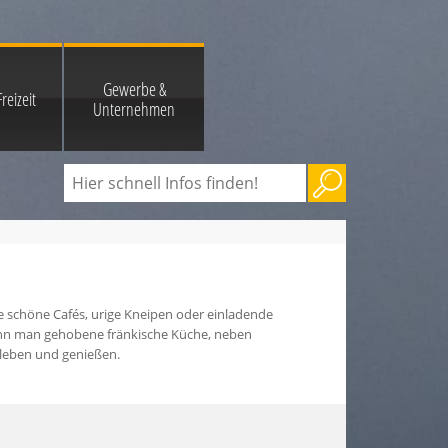
Gewerbe &
reizeit
Unternehmen
 schöne Cafés, urige Kneipen oder einladende
ann man gehobene fränkische Küche, neben
rleben und genießen.