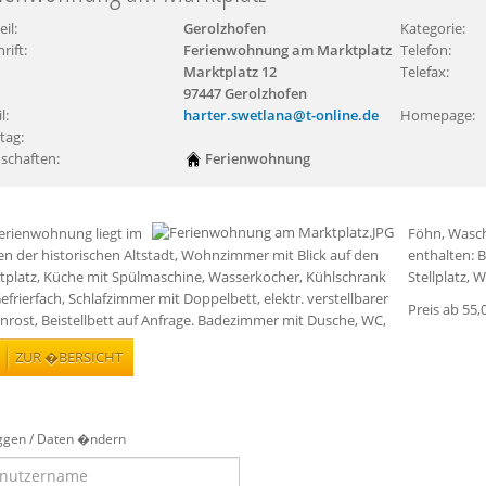
eil:
Gerolzhofen
Kategorie:
rift:
Ferienwohnung am Marktplatz
Telefon:
Marktplatz 12
Telefax:
97447 Gerolzhofen
l:
harter.swetlana@t-online.de
Homepage:
tag:
schaften:
Ferienwohnung
Ferienwohnung liegt im
chmaschnine. Fahrradmiete möglich. Im Preis
n der historischen Altstadt, Wohnzimmer mit Blick auf den
alten: Bettwäsche, Handtücher, Endreinigung, Fahrrad
tplatz, Küche mit Spülmaschine, Wasserkocher, Kühlschrank
Stellplatz, 
efrierfach, Schlafzimmer mit Doppelbett, elektr. verstellbarer
Preis ab 55,
nrost, Beistellbett auf Anfrage. Badezimmer mit Dusche, WC,
ZUR �BERSICHT
ggen / Daten �ndern