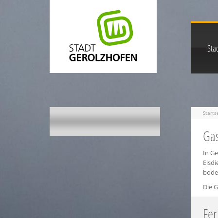
Stad
Starts
Gas
In G
Eisd
boden
Die G
Fer