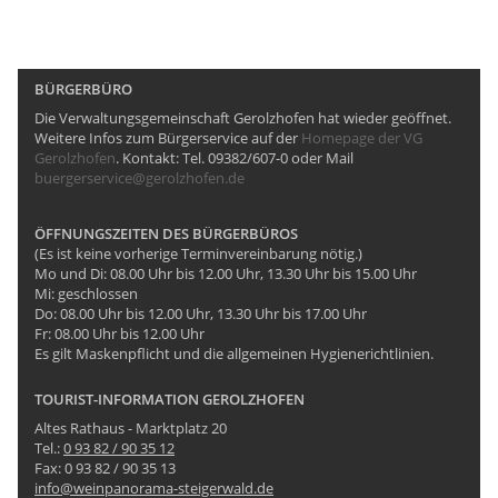
BÜRGERBÜRO
Die Verwaltungsgemeinschaft Gerolzhofen hat wieder geöffnet.
Weitere Infos zum Bürgerservice auf der
Homepage der VG
Gerolzhofen
. Kontakt: Tel. 09382/607-0 oder Mail
buergerservice@gerolzhofen.de
ÖFFNUNGSZEITEN DES BÜRGERBÜROS
(Es ist keine vorherige Terminvereinbarung nötig.)
Mo und Di: 08.00 Uhr bis 12.00 Uhr, 13.30 Uhr bis 15.00 Uhr
Mi: geschlossen
Do: 08.00 Uhr bis 12.00 Uhr, 13.30 Uhr bis 17.00 Uhr
Fr: 08.00 Uhr bis 12.00 Uhr
Es gilt Maskenpflicht und die allgemeinen Hygienerichtlinien.
TOURIST-INFORMATION GEROLZHOFEN
Altes Rathaus - Marktplatz 20
Tel.:
0 93 82 / 90 35 12
Fax: 0 93 82 / 90 35 13
info@weinpanorama-steigerwald.de