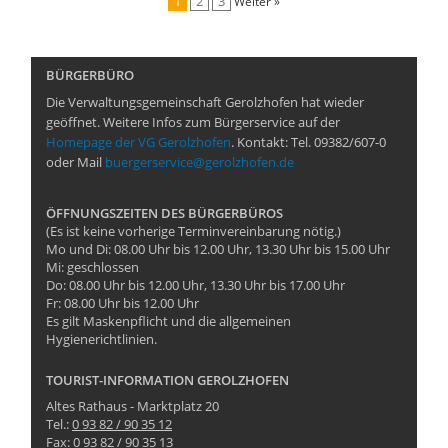
1
2
3
Weiter »
BÜRGERBÜRO
Die Verwaltungsgemeinschaft Gerolzhofen hat wieder
geöffnet. Weitere Infos zum Bürgerservice auf der
Homepage der VG Gerolzhofen
. Kontakt: Tel. 09382/607-0
oder Mail
buergerservice@gerolzhofen.de
ÖFFNUNGSZEITEN DES BÜRGERBÜROS
(Es ist keine vorherige Terminvereinbarung nötig.)
Mo und Di: 08.00 Uhr bis 12.00 Uhr, 13.30 Uhr bis 15.00 Uhr
Mi: geschlossen
Do: 08.00 Uhr bis 12.00 Uhr, 13.30 Uhr bis 17.00 Uhr
Fr: 08.00 Uhr bis 12.00 Uhr
Es gilt Maskenpflicht und die allgemeinen
Hygienerichtlinien.
TOURIST-INFORMATION GEROLZHOFEN
Altes Rathaus - Marktplatz 20
Tel.:
0 93 82 / 90 35 12
Fax: 0 93 82 / 90 35 13