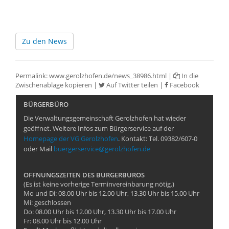
Zu den News
Permalink:
www.gerolzhofen.de/news_38986.html
|
In die
Zwischenablage kopieren
|
Auf Twitter teilen
|
Facebook
BÜRGERBÜRO
Die Verwaltungsgemeinschaft Gerolzhofen hat wieder
geöffnet. Weitere Infos zum Bürgerservice auf der
Homepage der VG Gerolzhofen
. Kontakt: Tel. 09382/607-0
oder Mail
buergerservice@gerolzhofen.de
ÖFFNUNGSZEITEN DES BÜRGERBÜROS
(Es ist keine vorherige Terminvereinbarung nötig.)
Mo und Di: 08.00 Uhr bis 12.00 Uhr, 13.30 Uhr bis 15.00 Uhr
Mi: geschlossen
Do: 08.00 Uhr bis 12.00 Uhr, 13.30 Uhr bis 17.00 Uhr
Fr: 08.00 Uhr bis 12.00 Uhr