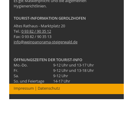
Es gilt Maskenpflicht und die allgemeinen
Hygienerichtlinien.
TOURIST-INFORMATION GEROLZHOFEN
Altes Rathaus - Marktplatz 20
Tel.:
0 93 82 / 90 35 12
Fax: 0 93 82 / 90 35 13
info@weinpanorama-steigerwald.de
ÖFFNUNGSZEITEN DER TOURIST-INFO
Mo.-Do.
9-12 Uhr und 13-17 Uhr
Fr.
9-12 Uhr und 13-18 Uhr
Sa.
9-12 Uhr
So. und Feiertage
14-17 Uhr
Impressum
|
Datenschutz