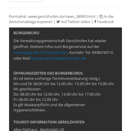
Permalink:
www.gerolzhofen.de/news_38985.html
|
In die
Zwischenablage kopieren
|
Auf Twitter teilen
|
Facebook
BÜRGERBÜRO
Die Verwaltungsgemeinschaft Gerolzhofen hat wieder
geöffnet. Weitere Infos zum Bürgerservice auf der
Homepage der VG Gerolzhofen
. Kontakt: Tel. 09382/607-0
oder Mail
buergerservice@gerolzhofen.de
ÖFFNUNGSZEITEN DES BÜRGERBÜROS
(Es ist keine vorherige Terminvereinbarung nötig.)
Mo und Di: 08.00 Uhr bis 12.00 Uhr, 13.30 Uhr bis 15.00 Uhr
Mi: geschlossen
Do: 08.00 Uhr bis 12.00 Uhr, 13.30 Uhr bis 17.00 Uhr
Fr: 08.00 Uhr bis 12.00 Uhr
Es gilt Maskenpflicht und die allgemeinen
Hygienerichtlinien.
TOURIST-INFORMATION GEROLZHOFEN
Altes Rathaus - Marktplatz 20