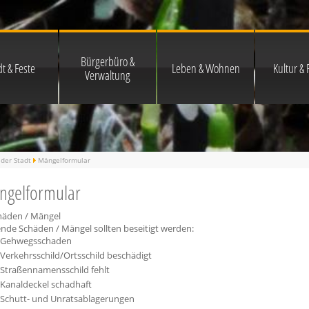
Bürgerbüro &
t & Feste
Leben & Wohnen
Kultur & F
Verwaltung
der Stadt
Mängelformular
ngelformular
chäden / Mängel
nde Schäden / Mängel sollten beseitigt werden:
Gehwegsschaden
Verkehrsschild/Ortsschild beschädigt
Straßennamensschild fehlt
Kanaldeckel schadhaft
Schutt- und Unratsablagerungen