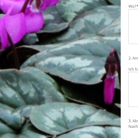
Wo?
2. A
Ich 
3. A
Nach