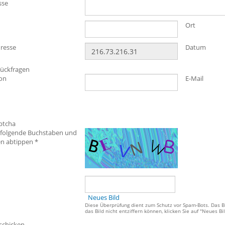
sse
Ort
dresse
Datum
Rückfragen
fon
E-Mail
ptcha
e folgende Buchstaben und
en abtippen *
Neues Bild
Diese Überprüfung dient zum Schutz vor Spam-Bots. Das Bi
das Bild nicht entziffern können, klicken Sie auf "Neues Bi
schicken