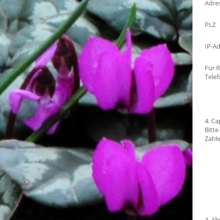
Adre
PLZ
IP-A
Für 
Tele
4. Ca
Bitt
Zahl
4. Ab