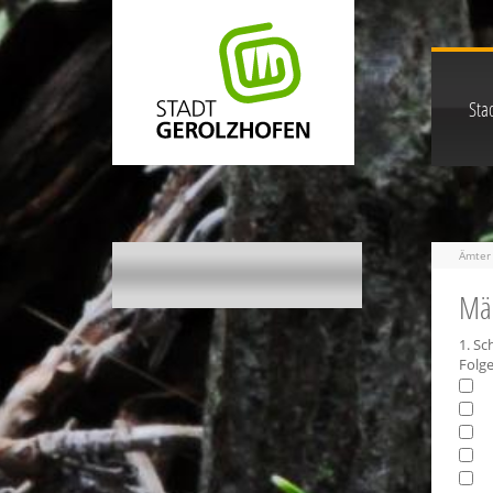
Stad
Ämter 
Mä
1. S
Folge