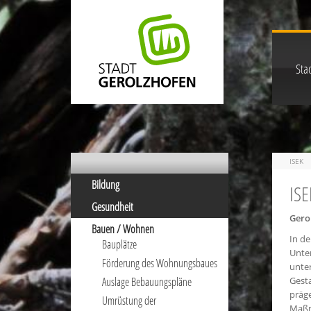
Stad
ISEK
Bildung
ISE
Gesundheit
Gero
Bauen / Wohnen
In de
Bauplätze
Unter
Förderung des Wohnungsbaues
unte
Auslage Bebauungspläne
Gesta
präg
Umrüstung der
Maßn