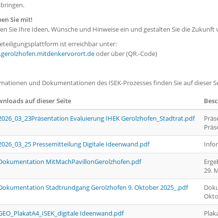
ubringen.
en Sie mit!
en Sie Ihre Ideen, Wünsche und Hinweise ein und gestalten Sie die Zukunft 
eteiligungsplattform ist erreichbar unter:
gerolzhofen.mitdenkervorort.de
oder über (QR.-Code)
rmationen und Dokumentationen des ISEK-Prozesses finden Sie auf dieser S
nloads auf dieser Seite
Besc
2026_03_23Präsentation Evaluierung IHEK Gerolzhofen_Stadtrat.pdf
Präs
Präs
2026_03_25 Pressemitteilung Digitale Ideenwand.pdf
Info
Dokumentation MitMachPavillonGerolzhofen.pdf
Erge
29. 
Dokumentation Stadtrundgang Gerolzhofen 9. Oktober 2025_.pdf
Doku
Okto
GEO_PlakatA4_ISEK_digitale Ideenwand.pdf
Plak