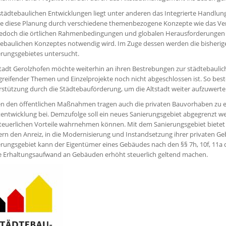
tädtebaulichen Entwicklungen liegt unter anderen das Integrierte Handlun
e diese Planung durch verschiedene themenbezogene Konzepte wie das Ver
 jedoch die örtlichen Rahmenbedingungen und globalen Herausforderungen v
ebaulichen Konzeptes notwendig wird. Im Zuge dessen werden die bisherigen
erungsgebietes untersucht.
tadt Gerolzhofen möchte weiterhin an ihren Bestrebungen zur städtebaulich
reifender Themen und Einzelprojekte noch nicht abgeschlossen ist. So bes
stützung durch die Städtebauförderung, um die Altstadt weiter aufzuwerte
n den öffentlichen Maßnahmen tragen auch die privaten Bauvorhaben zu e
entwicklung bei. Demzufolge soll ein neues Sanierungsgebiet abgegrenzt we
steuerlichen Vorteile wahrnehmen können. Mit dem Sanierungsgebiet bietet
rn den Anreiz, in die Modernisierung und Instandsetzung ihrer privaten Geb
erungsgebiet kann der Eigentümer eines Gebäudes nach den §§ 7h, 10f, 11
e Erhaltungsaufwand an Gebäuden erhöht steuerlich geltend machen.