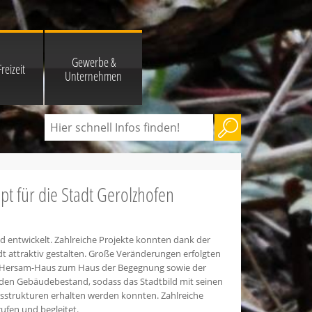
Gewerbe &
reizeit
Unternehmen
pt für die Stadt Gerolzhofen
nd entwickelt. Zahlreiche Projekte konnten dank der
dt attraktiv gestalten. Große Veränderungen erfolgten
r-Hersam-Haus zum Haus der Begegnung sowie der
 den Gebäudebestand, sodass das Stadtbild mit seinen
sstrukturen erhalten werden konnten. Zahlreiche
fen und begleitet.