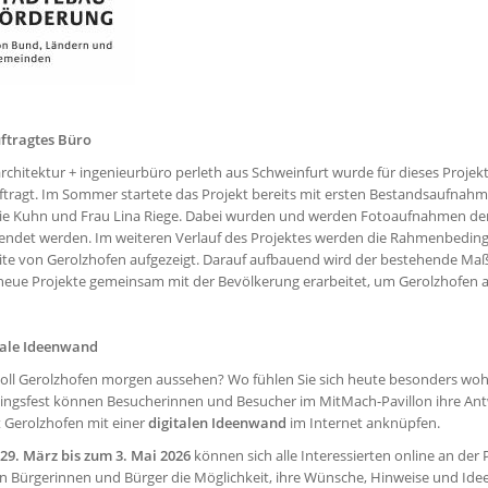
ftragtes Büro
rchitektur + ingenieurbüro perleth aus Schweinfurt wurde für dieses Projekt 
ftragt. Im Sommer startete das Projekt bereits mit ersten Bestandsaufnahm
e Kuhn und Frau Lina Riege. Dabei wurden und werden Fotoaufnahmen der Geb
endet werden. Im weiteren Verlauf des Projektes werden die Rahmenbedingu
zite von Gerolzhofen aufgezeigt. Darauf aufbauend wird der bestehende M
eue Projekte gemeinsam mit der Bevölkerung erarbeitet, um Gerolzhofen al
tale Ideenwand
soll Gerolzhofen morgen aussehen? Wo fühlen Sie sich heute besonders wohl
lingsfest können Besucherinnen und Besucher im MitMach-Pavillon ihre An
 Gerolzhofen mit einer
digitalen Ideenwand
im Internet anknüpfen.
29. März bis zum 3. Mai 2026
können sich alle Interessierten online an der
n Bürgerinnen und Bürger die Möglichkeit, ihre Wünsche, Hinweise und Id