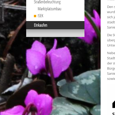
Straßenbeleuchtung
Den s
Marktplatzumbau
wurd
ISEK
sich
städt
Einkaufen
Sani
Die S
überg
Unter
Nebe
Stadt
der 
Bürge
Sani
sowi