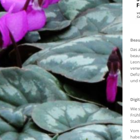
Beau
Das a
beau
Leoni
verw
Defi
und n
Digi
Wie 
Früh
Stadt
Vom
habe