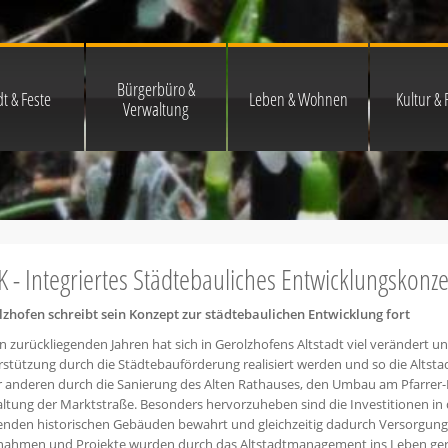
Bürgerbüro &
t & Feste
Leben & Wohnen
Kultur & F
Verwaltung
K - Integriertes Städtebauliches Entwicklungskonze
lzhofen schreibt sein Konzept zur städtebaulichen Entwicklung fort
n zurückliegenden Jahren hat sich in Gerolzhofens Altstadt viel verändert u
stützung durch die Städtebauförderung realisiert werden und so die Altsta
r anderen durch die Sanierung des Alten Rathauses, den Umbau am Pfarre
ltung der Marktstraße. Besonders hervorzuheben sind die Investitionen in
enden historischen Gebäuden bewahrt und gleichzeitig dadurch Versorgung
ahmen und Projekte wurden durch das Altstadtmanagement ins Leben geru