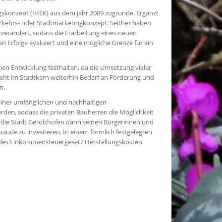
gskonzept (IHEK) aus dem Jahr 2009 zugrunde. Ergänzt
kehrs- oder Stadtmarketingkonzept. Seither haben
erändert, sodass die Erarbeitung eines neuen
 Erfolge evaluiert und eine mögliche Grenze für ein
en Entwicklung festhalten, da die Umsetzung vieler
teht im Stadtkern weiterhin Bedarf an Förderung und
n.
iner umfänglichen und nachhaltigen
rden, sodass die privaten Bauherren die Möglichkeit
 die Stadt Gerolzhofen dann seinen Bürgerinnen und
äude zu investieren. In einem förmlich festgelegten
a des Einkommensteuergesetz Herstellungskosten