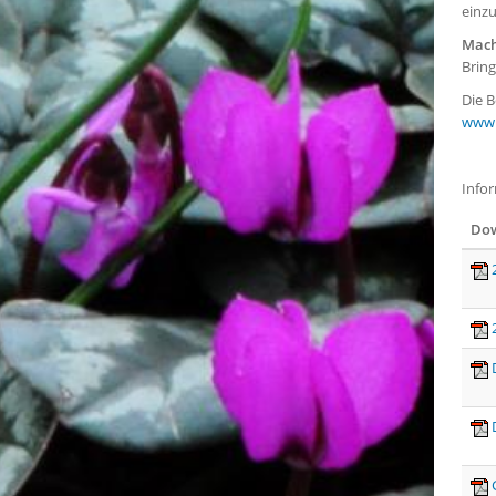
einz
Mach
Bring
Die B
www.
Info
Dow