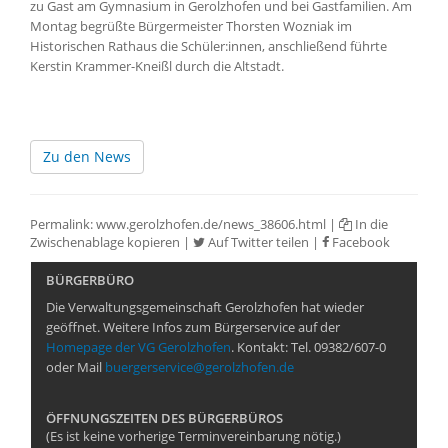
zu Gast am Gymnasium in Gerolzhofen und bei Gastfamilien. Am
Montag begrüßte Bürgermeister Thorsten Wozniak im
Historischen Rathaus die Schüler:innen, anschließend führte
Kerstin Krammer-Kneißl durch die Altstadt.
Zu den News
Permalink:
www.gerolzhofen.de/news_38606.html
|
In die
Zwischenablage kopieren
|
Auf Twitter teilen
|
Facebook
BÜRGERBÜRO
Die Verwaltungsgemeinschaft Gerolzhofen hat wieder
geöffnet. Weitere Infos zum Bürgerservice auf der
Homepage der VG Gerolzhofen
. Kontakt: Tel. 09382/607-0
oder Mail
buergerservice@gerolzhofen.de
ÖFFNUNGSZEITEN DES BÜRGERBÜROS
(Es ist keine vorherige Terminvereinbarung nötig.)