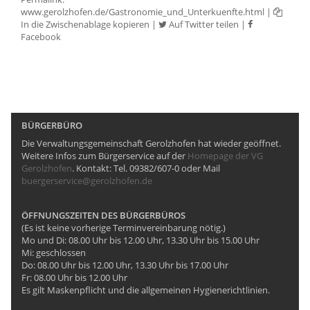
www.gerolzhofen.de/Gastronomie_und_Unterkuenfte.html
|
In die Zwischenablage kopieren
|
Auf Twitter teilen
|
Facebook
BÜRGERBÜRO
Die Verwaltungsgemeinschaft Gerolzhofen hat wieder geöffnet.
Weitere Infos zum Bürgerservice auf der
Homepage der VG
Gerolzhofen
. Kontakt: Tel. 09382/607-0 oder Mail
buergerservice@gerolzhofen.de
ÖFFNUNGSZEITEN DES BÜRGERBÜROS
(Es ist keine vorherige Terminvereinbarung nötig.)
Mo und Di: 08.00 Uhr bis 12.00 Uhr, 13.30 Uhr bis 15.00 Uhr
Mi: geschlossen
Do: 08.00 Uhr bis 12.00 Uhr, 13.30 Uhr bis 17.00 Uhr
Fr: 08.00 Uhr bis 12.00 Uhr
Es gilt Maskenpflicht und die allgemeinen Hygienerichtlinien.