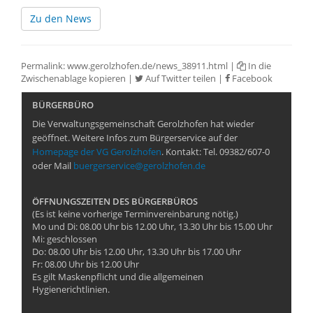
Zu den News
Permalink:
www.gerolzhofen.de/news_38911.html
|
In die
Zwischenablage kopieren
|
Auf Twitter teilen
|
Facebook
BÜRGERBÜRO
Die Verwaltungsgemeinschaft Gerolzhofen hat wieder
geöffnet. Weitere Infos zum Bürgerservice auf der
Homepage der VG Gerolzhofen
. Kontakt: Tel. 09382/607-0
oder Mail
buergerservice@gerolzhofen.de
ÖFFNUNGSZEITEN DES BÜRGERBÜROS
(Es ist keine vorherige Terminvereinbarung nötig.)
Mo und Di: 08.00 Uhr bis 12.00 Uhr, 13.30 Uhr bis 15.00 Uhr
Mi: geschlossen
Do: 08.00 Uhr bis 12.00 Uhr, 13.30 Uhr bis 17.00 Uhr
Fr: 08.00 Uhr bis 12.00 Uhr
Es gilt Maskenpflicht und die allgemeinen
Hygienerichtlinien.