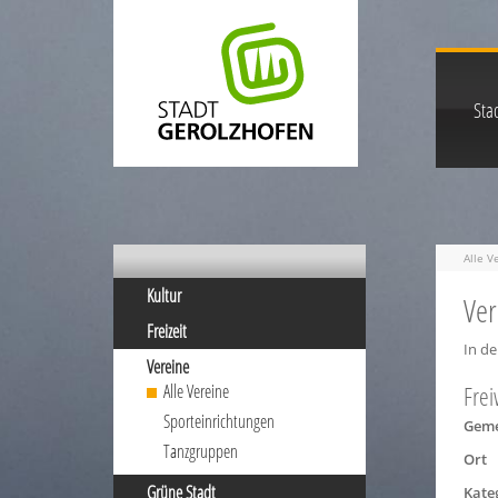
Stad
Alle V
Kultur
Ver
Freizeit
In de
Vereine
Alle Vereine
Frei
Sporteinrichtungen
Geme
Tanzgruppen
Ort
Grüne Stadt
Kate