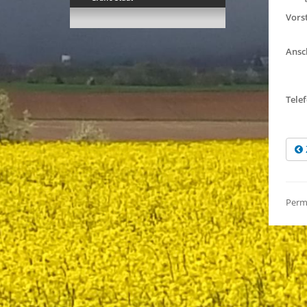
Vors
Ansc
Tele
Perm