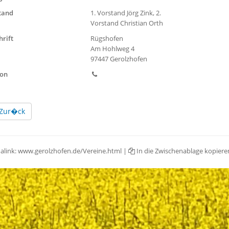
tand
1. Vorstand Jörg Zink, 2.
Vorstand Christian Orth
hrift
Rügshofen
Am Hohlweg 4
97447 Gerolzhofen
fon
Zur�ck
alink:
www.gerolzhofen.de/Vereine.html
|
In die Zwischenablage kopiere