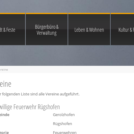
Bürgerbüro &
t & Feste
Leben & Wohnen
Kultur & F
Verwaltung
ereine
eine
r folgenden Liste sind alle Vereine aufgeführt.
willige Feuerwehr Rügshofen
inde
Gerolzhofen
Rügshofen
gorie
Feuerwehren