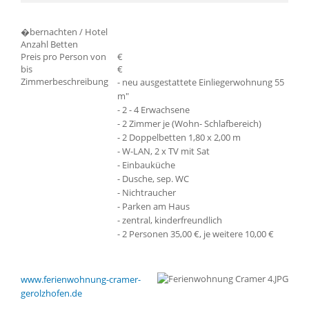
�bernachten / Hotel
Anzahl Betten
Preis pro Person von
€
bis
€
Zimmerbeschreibung
- neu ausgestattete Einliegerwohnung 55
m"
- 2 - 4 Erwachsene
- 2 Zimmer je (Wohn- Schlafbereich)
- 2 Doppelbetten 1,80 x 2,00 m
- W-LAN, 2 x TV mit Sat
- Einbauküche
- Dusche, sep. WC
- Nichtraucher
- Parken am Haus
- zentral, kinderfreundlich
- 2 Personen 35,00 €, je weitere 10,00 €
www.ferienwohnung-cramer-
gerolzhofen.de