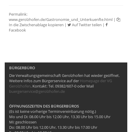
Permalink:
www.gerolzhofen.de/Gastronomie_und_Unterkuenfte.html
|
In die Zwischenablage kopieren
|
Auf Twitter teilen
|
Facebook
BÜRGERBÜRO
Die Verwaltungsgemeinschaft Gerolzhofen hat wieder geöffnet.
Weitere Infos zum Bürgerservice auf der
Homepage der VG
Gerolzhofen
. Kontakt: Tel. 09382/607-0 oder Mail
buergerservice@gerolzhofen.de
ÖFFNUNGSZEITEN DES BÜRGERBÜROS
(Es ist keine vorherige Terminvereinbarung nötig.)
Mo und Di: 08.00 Uhr bis 12.00 Uhr, 13.30 Uhr bis 15.00 Uhr
Mi: geschlossen
Do: 08.00 Uhr bis 12.00 Uhr, 13.30 Uhr bis 17.00 Uhr