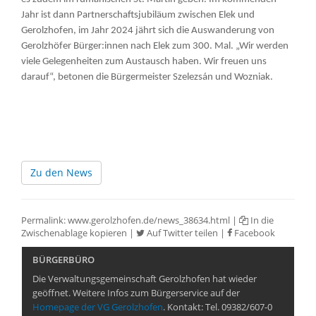
Jahr ist dann Partnerschaftsjubiläum zwischen Elek und
Gerolzhofen, im Jahr 2024 jährt sich die Auswanderung von
Gerolzhöfer Bürger:innen nach Elek zum 300. Mal. „Wir werden
viele Gelegenheiten zum Austausch haben. Wir freuen uns
darauf“, betonen die Bürgermeister Szelezsán und Wozniak.
Zu den News
Permalink:
www.gerolzhofen.de/news_38634.html
|
In die
Zwischenablage kopieren
|
Auf Twitter teilen
|
Facebook
BÜRGERBÜRO
Die Verwaltungsgemeinschaft Gerolzhofen hat wieder
geöffnet. Weitere Infos zum Bürgerservice auf der
Homepage der VG Gerolzhofen
. Kontakt: Tel. 09382/607-0