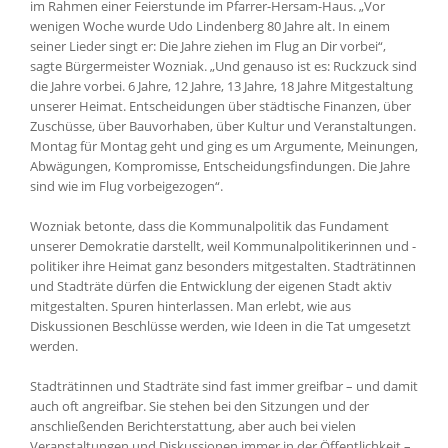
im Rahmen einer Feierstunde im Pfarrer-Hersam-Haus. „Vor
wenigen Woche wurde Udo Lindenberg 80 Jahre alt. In einem
seiner Lieder singt er: Die Jahre ziehen im Flug an Dir vorbei“,
sagte Bürgermeister Wozniak. „Und genauso ist es: Ruckzuck sind
die Jahre vorbei. 6 Jahre, 12 Jahre, 13 Jahre, 18 Jahre Mitgestaltung
unserer Heimat. Entscheidungen über städtische Finanzen, über
Zuschüsse, über Bauvorhaben, über Kultur und Veranstaltungen.
Montag für Montag geht und ging es um Argumente, Meinungen,
Abwägungen, Kompromisse, Entscheidungsfindungen. Die Jahre
sind wie im Flug vorbeigezogen“.
Wozniak betonte, dass die Kommunalpolitik das Fundament
unserer Demokratie darstellt, weil Kommunalpolitikerinnen und -
politiker ihre Heimat ganz besonders mitgestalten. Stadträtinnen
und Stadträte dürfen die Entwicklung der eigenen Stadt aktiv
mitgestalten. Spuren hinterlassen. Man erlebt, wie aus
Diskussionen Beschlüsse werden, wie Ideen in die Tat umgesetzt
werden.
Stadträtinnen und Stadträte sind fast immer greifbar – und damit
auch oft angreifbar. Sie stehen bei den Sitzungen und der
anschließenden Berichterstattung, aber auch bei vielen
Veranstaltungen und Diskussionen immer in der Öffentlichkeit –